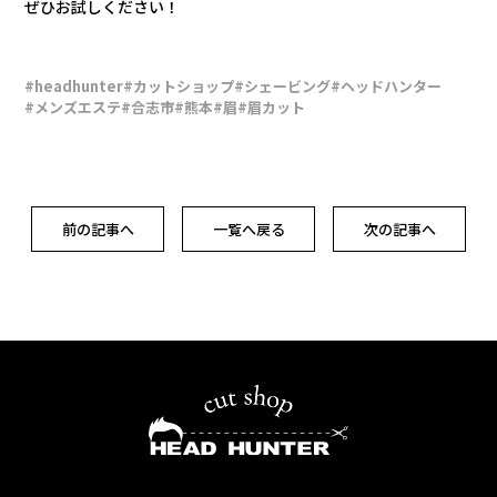
ぜひお試しください！
#headhunter
#カットショップ
#シェービング
#ヘッドハンター
#メンズエステ
#合志市
#熊本
#眉
#眉カット
前の記事へ
一覧へ戻る
次の記事へ